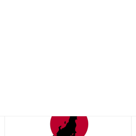
:
「一般社団法人 コスモス成年後見サポートセンター」は、行政書
士がその専門的知識・経験を活かし、高齢者・障がい者福祉の向
上などをはかることを目的として設立された組織であり、会員登
録には合計30時間の倫理研修・基礎研修受し、考査への合格が必
要になります。会員に対する継続的な研修や、３ヶ月に１回の報
告による活動サポート・業務管理体制が整えられていますので、
相談者の方は安心して利用いただくことができます。
コスモス会員による後見活動
成年後見
カテゴリー
前の記事