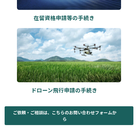
在留資格申請等の手続き
カ
ラ
ム
リ
ン
ク
ドローン飛行申請の
手続き
ご依頼・ご相談は
、こちらのお問い合わせ
フォームか
ら