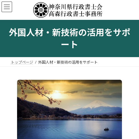
コ
ナ
ン
ビ
テ
ゲ
ン
ー
ツ
シ
外国人材・新技術の活用をサポ
へ
ョ
ス
ン
ート
キ
に
ッ
移
プ
動
トップページ
外国人材・新技術の活用をサポート
カ
ラ
ム
リ
ン
ク